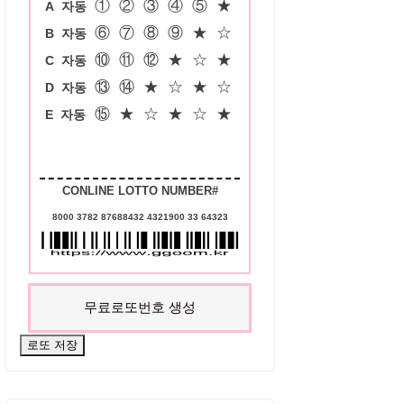
①
②
③
④
⑤
★
A
자동
⑥
⑦
⑧
⑨
★
☆
B
자동
⑩
⑪
⑫
★
☆
★
C
자동
⑬
⑭
★
☆
★
☆
D
자동
⑮
★
☆
★
☆
★
E
자동
CONLINE LOTTO NUMBER#
8000 3782 87688432 4321900 33 64323
무료로또번호 생성
로또 저장