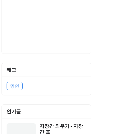
태그
명언
인기글
지장간 외우기 - 지장
간 표