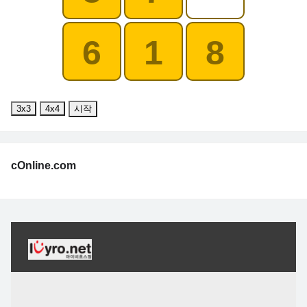
6
1
8
3x3
4x4
시작
cOnline.com