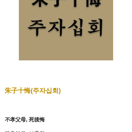
朱子十悔(주자십회)
不孝父母, 死後悔