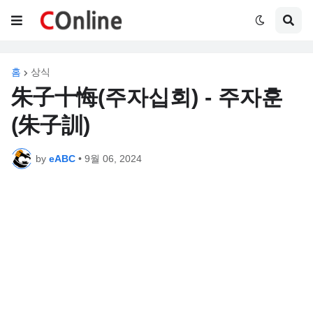
홈
상식
朱子十悔(주자십회) - 주자훈
(朱子訓)
by
eABC
•
9월 06, 2024