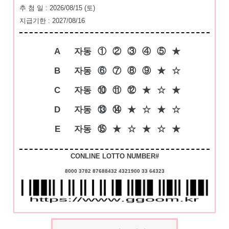
추 첨 일 : 2026/08/15 (토)
지급기한 : 2027/08/16
A
자동
①
②
③
④
⑤
★
B
자동
⑥
⑦
⑧
⑨
★
☆
C
자동
⑩
⑪
⑫
★
☆
★
D
자동
⑬
⑭
★
☆
★
☆
E
자동
⑮
★
☆
★
☆
★
CONLINE LOTTO NUMBER#
8000 3782 87688432 4321900 33 64323