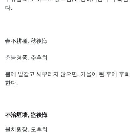
다.
春不耕種, 秋後悔
춘불경종, 추후회
봄에 밭갈고 씨뿌리지 않으면, 가을이 된 후에 후회
한다.
不治垣墻, 盜後悔
불치원장, 도후회