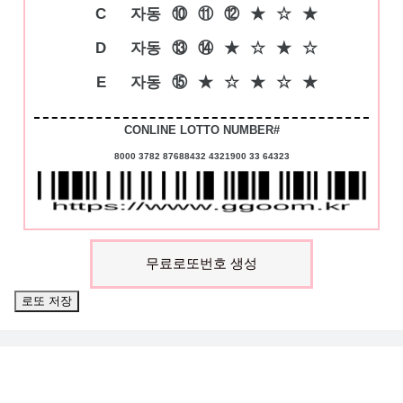
C
자동
⑩
⑪
⑫
★
☆
★
D
자동
⑬
⑭
★
☆
★
☆
E
자동
⑮
★
☆
★
☆
★
CONLINE LOTTO NUMBER#
8000 3782 87688432 4321900 33 64323
무료로또번호 생성
로또 저장