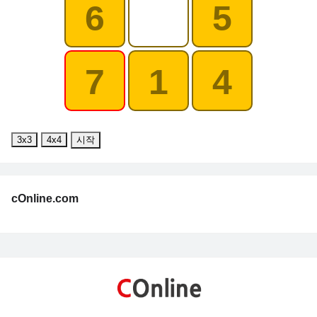
6
5
7
1
4
3x3
4x4
시작
cOnline.com