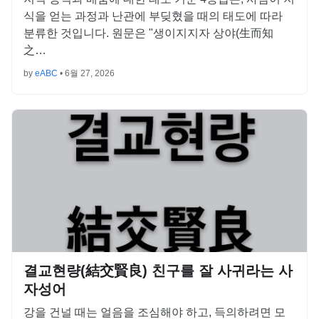
식을 얻는 과정과 난관에 부딪혔을 때의 태도에 따라
분류한 것입니다. 원문은 "생이지지자 상야(生而知
之…
by
eABC
•
6월 27, 2026
결교현량(結交賢良) 친구를 잘 사귀라는 사
자성어
강을 건널 때는 얼음을 조심해야 하고, 득의하려면 모