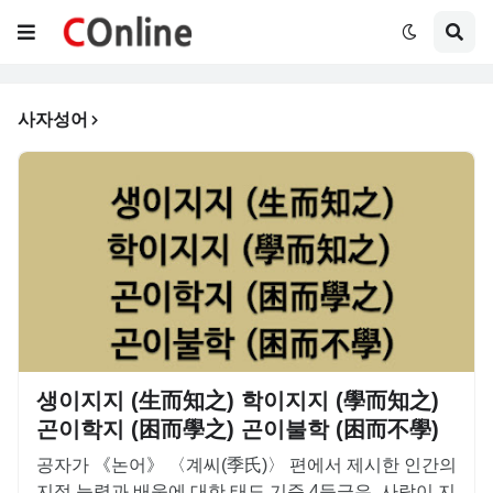
사자성어
생이지지 (生而知之) 학이지지 (學而知之)
곤이학지 (困而學之) 곤이불학 (困而不學)
공자가 《논어》 〈계씨(季氏)〉 편에서 제시한 인간의
지적 능력과 배움에 대한 태도 기준 4등급은, 사람이 지