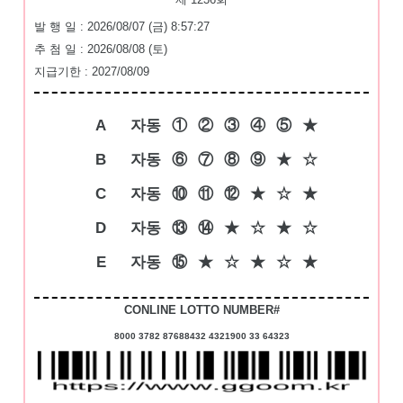
발 행 일 : 2026/08/07 (금) 8:57:27
추 첨 일 : 2026/08/08 (토)
지급기한 : 2027/08/09
A
자동
①
②
③
④
⑤
★
B
자동
⑥
⑦
⑧
⑨
★
☆
C
자동
⑩
⑪
⑫
★
☆
★
D
자동
⑬
⑭
★
☆
★
☆
E
자동
⑮
★
☆
★
☆
★
CONLINE LOTTO NUMBER#
8000 3782 87688432 4321900 33 64323