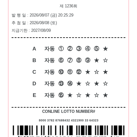
제 1236회
발 행 일 : 2026/08/07 (금) 20:25:29
추 첨 일 : 2026/08/08 (토)
지급기한 : 2027/08/09
A
자동
①
②
③
④
⑤
★
B
자동
⑥
⑦
⑧
⑨
★
☆
C
자동
⑩
⑪
⑫
★
☆
★
D
자동
⑬
⑭
★
☆
★
☆
E
자동
⑮
★
☆
★
☆
★
CONLINE LOTTO NUMBER#
8000 3782 87688432 4321900 33 64323