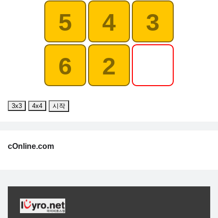
5
4
3
6
2
3x3
4x4
시작
cOnline.com