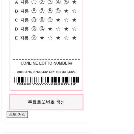
①
②
③
④
⑤
★
A
자동
⑥
⑦
⑧
⑨
★
☆
B
자동
⑩
⑪
⑫
★
☆
★
C
자동
⑬
⑭
★
☆
★
☆
D
자동
⑮
★
☆
★
☆
★
E
자동
CONLINE LOTTO NUMBER#
8000 3782 87688432 4321900 33 64323
무료로또번호 생성
로또 저장