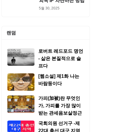
외국 IP 차단하는 방법
5월 30, 2025
랜덤
로버트 레드포드 명언
- 삶은 본질적으로 슬
프다
[웹소설] 제1화 나는
바람둥이다
가피(加被)란 무엇인
가, 가피를 가장 많이
받는 관세음보살정근
국회의원 선거구 -제
22대 총선 대구 지역