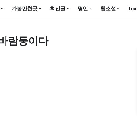
가볼만한곳
최신글
명언
웹소설
Tex
는 바람둥이다