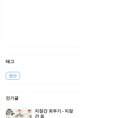
태그
명언
인기글
지장간 외우기 - 지장
간 표