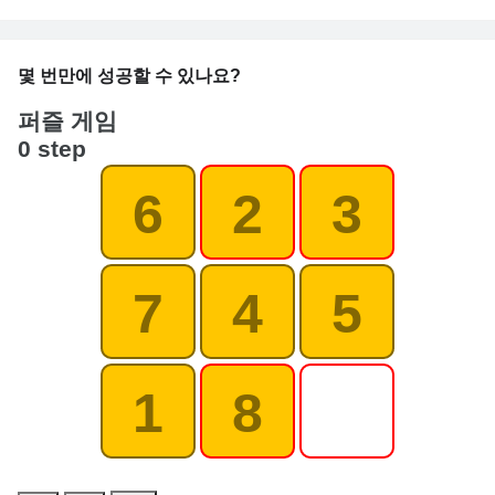
몇 번만에 성공할 수 있나요?
퍼즐 게임
0 step
6
2
3
7
4
5
1
8