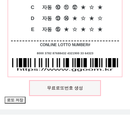
C
자동
⑩
⑪
⑫
★
☆
★
D
자동
⑬
⑭
★
☆
★
☆
E
자동
⑮
★
☆
★
☆
★
CONLINE LOTTO NUMBER#
8000 3782 87688432 4321900 33 64323
무료로또번호 생성
로또 저장